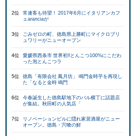
2位
常連客も待望！ 2017年6月にイタリアンカフ
ェaranciaが
3位
ごみゼロの町、徳島県上勝町にマイクロブリ
ュワリーがニューオープン
4位
愛媛県西条市 世界初!!とんこつ100%にこだわ
った泡とんこつラ
5位
徳島「有限会社 鳳月坊」 鳴門金時芋を再現し
た「なると金時 鳴門
6位
今春誕生した徳島駅地下のバル横丁に話題店
が集結。秋田町の人気店「
7位
リノベーションビルに隠れ家居酒屋がニュー
オープン。徳島・宍喰の鮮