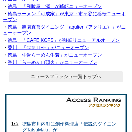
・
徳島 「麺喰屋 澤」が移転ニューオープン
・
徳島ラーメン「可成家」が東京・市ヶ谷に移転ニューオ
ープン
・
徳島 農園直営ダイニング「aqulier（アクリエ）」がニ
ューオープン
・
徳島 「CAFE KOFS」が移転リニューアルオープン
・
香川 「cafe LIFE」がニューオープン
・
徳島「牛骨らーめん牛若」がニューオープン
・
香川「らーめん山頭火」がニューオープン
ニュースフラッシュ一覧トップへ
1位
徳島市川内町に創作料理店「伝説のダイニン
グTatsuMaki」が