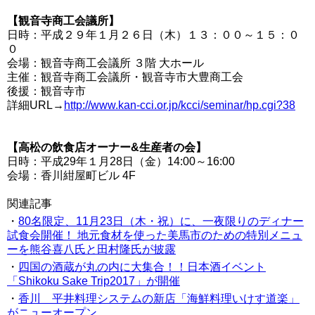
【観音寺商工会議所】
日時：平成２９年１月２６日（木）１３：００～１５：０
０
会場：観音寺商工会議所 ３階 大ホール
主催：観音寺商工会議所・観音寺市大豊商工会
後援：観音寺市
詳細URL→
http://www.kan-cci.or.jp/kcci/seminar/hp.cgi?38
【高松の飲食店オーナー&生産者の会】
日時：平成29年１月28日（金）14:00～16:00
会場：香川紺屋町ビル 4F
関連記事
・
80名限定、11月23日（木・祝）に、一夜限りのディナー
試食会開催！ 地元食材を使った美馬市のための特別メニュ
ーを熊谷喜八氏と田村隆氏が披露
・
四国の酒蔵が丸の内に大集合！！日本酒イベント
「Shikoku Sake Trip2017」が開催
・
香川 平井料理システムの新店「海鮮料理いけす道楽」
がニューオープン