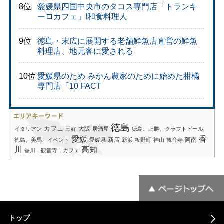
8位
愛媛県四国中央市のタコス専門店「トランキ
ーロカフェ」!和食料理人
9位
徳島・末広に展開する老舗鮮魚店直営の鮮魚
料理店、地元客に愛される
10位
愛媛県のため みかん農家のために始めた柑橘
専門店「10 FACT
徳島
カフェ
大阪
イタリアン
三好
居酒屋
徳島、上勝、クラフトビール
愛媛
香
新店
阿南
徳島、美馬、イベント
愛媛県
新浜
板野町
神山
観音寺
川
高知
香川，観音寺，カフェ
トップ