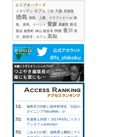
カフェ
大阪
イタリアン
三好
居酒屋
徳島
徳島、上勝、クラフトビール
徳
愛媛
新店
島、美馬、イベント
愛媛県
香川
阿南
新浜
板野町
神山
観音寺
香
高知
川，観音寺，カフェ
1位
徳島市川内町に創作料理店「伝説の
ダイニングTatsuMaki」が
2位
常連客も待望！ 2017年6月にイタリ
アンカフェaranciaが
3位
ごみゼロの町、徳島県上勝町にマイ