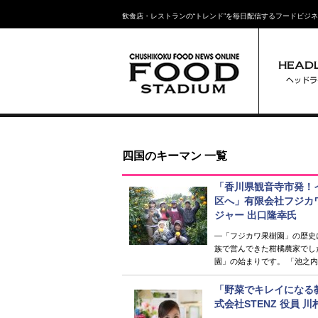
飲食店・レストランの“トレンド”を毎日配信するフードビジ
四国のキーマン 一覧
「香川県観音寺市発！
区へ」有限会社フジカ
ジャー 出口隆幸氏
―「フジカワ果樹園」の歴史
族で営んできた柑橘農家でし
園」の始まりです。 「池之内
「野菜でキレイになる教室」
式会社STENZ 役員 