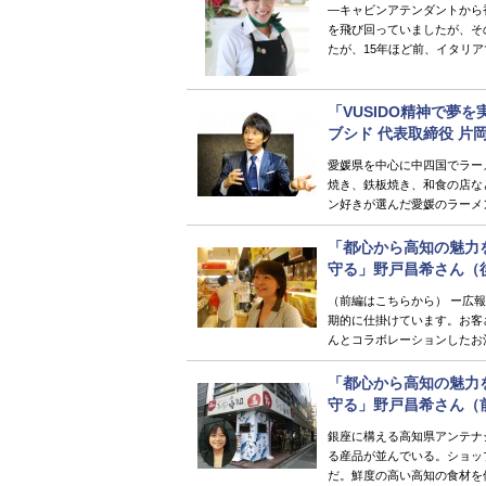
―キャビンアテンダントから
を飛び回っていましたが、そ
たが、15年ほど前、イタリア
「VUSIDO精神で夢を
ブシド 代表取締役 片岡
愛媛県を中心に中四国でラー
焼き、鉄板焼き、和食の店など
ン好きが選んだ愛媛のラーメン
「都心から高知の魅力
守る」野戸昌希さん（
（前編はこちらから） ー広
期的に仕掛けています。お客
んとコラボレーションしたお酒
「都心から高知の魅力
守る」野戸昌希さん（
銀座に構える高知県アンテナ
る産品が並んでいる。ショッ
だ。鮮度の高い高知の食材を