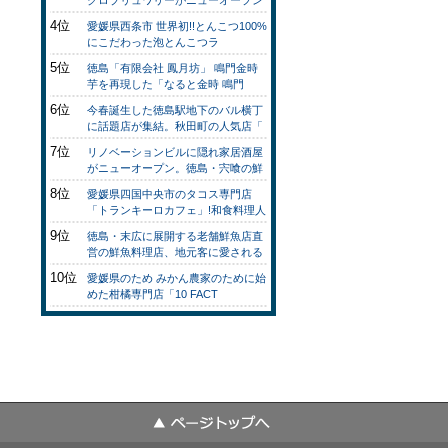
クロブリュワリーがニューオープン
4位
愛媛県西条市 世界初!!とんこつ100%
にこだわった泡とんこつラ
5位
徳島「有限会社 鳳月坊」 鳴門金時
芋を再現した「なると金時 鳴門
6位
今春誕生した徳島駅地下のバル横丁
に話題店が集結。秋田町の人気店「
7位
リノベーションビルに隠れ家居酒屋
がニューオープン。徳島・宍喰の鮮
8位
愛媛県四国中央市のタコス専門店
「トランキーロカフェ」!和食料理人
9位
徳島・末広に展開する老舗鮮魚店直
営の鮮魚料理店、地元客に愛される
10位
愛媛県のため みかん農家のために始
めた柑橘専門店「10 FACT