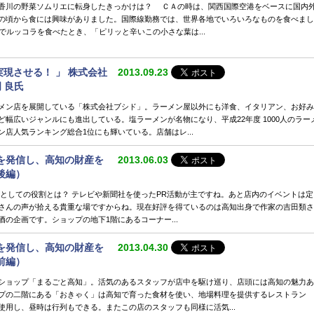
香川の野菜ソムリエに転身したきっかけは？ ＣＡの時は、関西国際空港をベースに国内
の頃から食には興味がありました。国際線勤務では、世界各地でいろいろなものを食べまし
でルッコラを食べたとき、「ピリッと辛いこの小さな葉は...
実現させる！ 」 株式会社
2013.09.23
 良氏
メン店を展開している「株式会社ブシド」。ラーメン屋以外にも洋食、イタリアン、お好み
幅広いジャンルにも進出している。塩ラーメンが名物になり、平成22年度 1000人のラー
店人気ランキング総合1位にも輝いている。店舗はレ...
を発信し、高知の財産を
2013.06.03
後編）
報としての役割とは？ テレビや新聞社を使ったPR活動が主ですね。あと店内のイベントは定
さんの声が拾える貴重な場ですからね。現在好評を得ているのは高知出身で作家の吉田類さ
の企画です。ショップの地下1階にあるコーナー...
を発信し、高知の財産を
2013.04.30
前編）
ショップ「まるごと高知」。活気のあるスタッフが店中を駆け巡り、店頭には高知の魅力あ
プの二階にある「おきゃく」は高知で育った食材を使い、地場料理を提供するレストラン
使用し、昼時は行列もできる。またこの店のスタッフも同様に活気...