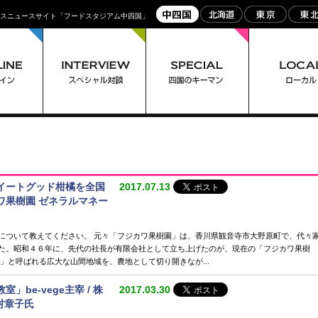
ネスニュースサイト「フードスタジアム中四国」
イートグッド柑橘を全国
2017.07.13
ワ果樹園 ゼネラルマネー
について教えてください。 元々「フジカワ果樹園」は、香川県観音寺市大野原町で、代々
た。昭和４６年に、先代の社長が有限会社として立ち上げたのが、現在の「フジカワ果樹
」と呼ばれる広大な山間地域を、農地として切り開きなが...
be-vege主宰 / 株
2017.03.30
川村章子氏