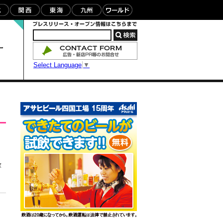
Select Language
▼
家