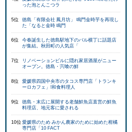
った泡とんこつラ
5位
徳島「有限会社 鳳月坊」 鳴門金時芋を再現し
た「なると金時 鳴門
6位
今春誕生した徳島駅地下のバル横丁に話題店
が集結。秋田町の人気店「
7位
リノベーションビルに隠れ家居酒屋がニュー
オープン。徳島・宍喰の鮮
8位
愛媛県四国中央市のタコス専門店「トランキ
ーロカフェ」!和食料理人
9位
徳島・末広に展開する老舗鮮魚店直営の鮮魚
料理店、地元客に愛される
10位
愛媛県のため みかん農家のために始めた柑橘
専門店「10 FACT