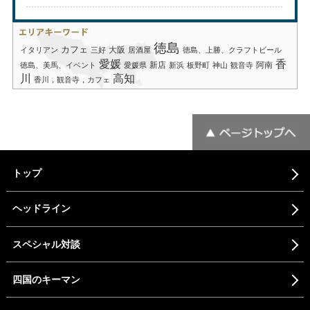
徳島
カフェ
大阪
イタリアン
三好
居酒屋
徳島、上勝、クラフトビール
愛媛
香
新店
阿南
徳島、美馬、イベント
愛媛県
新浜
板野町
神山
観音寺
川
高知
香川，観音寺，カフェ
トップ
ヘッドライン
スペシャル対談
四国のキーマン