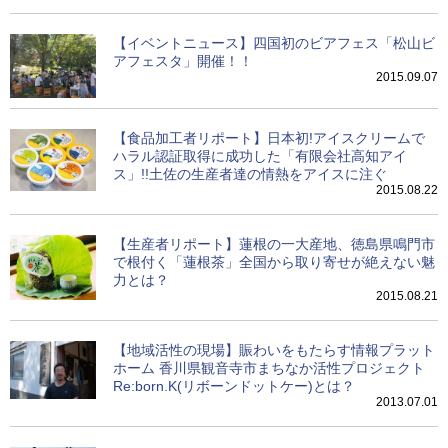
【イベントニュース】四国初のビアフェス「松山ビ
アフェスタ」開催！！
2015.09.07
【食品加工者リポート】日本初!アイスクリームで
ハラル認証取得に成功した「有限会社高知アイ
ス」!!土佐の生産者達の情熱をアイスに注ぐ
2015.08.22
【生産者リポート】蓮根の一大産地、徳島県鳴門市
で根付く「蓮根茶」全国から取り寄せが絶えない魅
力とは？
2015.08.21
【地域活性の現場】賑わいをもたらす情報プラット
ホーム 香川県観音寺市まちなか活性プロジェクト
Re:born.K(リボーンドットケー)とは？
2013.07.01