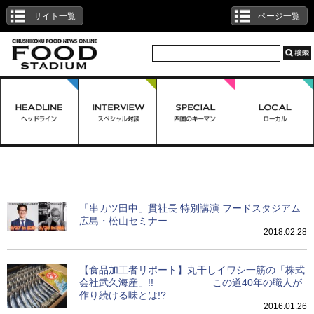
サイト一覧
ページ一覧
ローカル一覧
「串カツ田中」貫社長 特別講演 フードスタジアム
広島・松山セミナー
2018.02.28
【食品加工者リポート】丸干しイワシ一筋の「株式
会社武久海産」!! この道40年の職人が
作り続ける味とは!?
2016.01.26