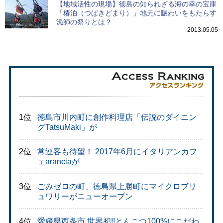
【地域活性の現場】徳島の知られざる海の幸の宝庫
「椿泊（つばきどまり）」地元に賑わいをもたらす
漁師の祭りとは？
2013.05.05
1位
徳島市川内町に創作料理店「伝説のダイニン
グTatsuMaki」が
2位
常連客も待望！ 2017年6月にイタリアンカフ
ェaranciaが
3位
ごみゼロの町、徳島県上勝町にマイクロブリ
ュワリーがニューオープン
4位
愛媛県西条市 世界初!!とんこつ100%にこだわ