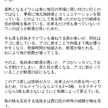
原料となるイワシは単に地元の市場に買い付けに行くの
ではなく、事前に地元漁師達とコミュニケーションを取
っている。どのようにして魚を穫ったのかなどの経緯を
含め情報を集めている。出来るだけ何も食べていないイ
ワシのほうが鮮度が良いためだ。
今も昔も目抜きでイワシを連ねてる形が多いが、同社は
アゴに差している。アゴに差すことで内蔵まで風が通り
やすくなり、乾燥時間が短縮され、鮮度が保たれる。こ
れにより魚の色艶が違ってくる。
その上、魚自体の鮮度が悪いと、アゴがシッカリしてお
らず割けてしまい、見た目が悪くなる。アゴに刺さって
いることが鮮度の証にもなる。
このアゴ差しは技術が入り、出来上がりの形を均一にす
るため、ウルメイワシならエラを2〜3枚、カタクチイワ
シなら1枚も差さないようにと魚種によって変えている。
魚の味を左右する塩抜きは西口氏の40年の経験が物を言
う。