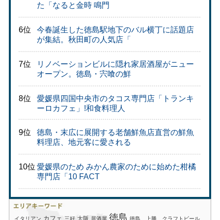
た「なると金時 鳴門
6位
今春誕生した徳島駅地下のバル横丁に話題店
が集結。秋田町の人気店「
7位
リノベーションビルに隠れ家居酒屋がニュー
オープン。徳島・宍喰の鮮
8位
愛媛県四国中央市のタコス専門店「トランキ
ーロカフェ」!和食料理人
9位
徳島・末広に展開する老舗鮮魚店直営の鮮魚
料理店、地元客に愛される
10位
愛媛県のため みかん農家のために始めた柑橘
専門店「10 FACT
徳島
カフェ
大阪
イタリアン
三好
居酒屋
徳島、上勝、クラフトビール