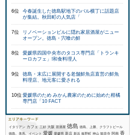
6位
今春誕生した徳島駅地下のバル横丁に話題店
が集結。秋田町の人気店「
7位
リノベーションビルに隠れ家居酒屋がニュー
オープン。徳島・宍喰の鮮
8位
愛媛県四国中央市のタコス専門店「トランキ
ーロカフェ」!和食料理人
9位
徳島・末広に展開する老舗鮮魚店直営の鮮魚
料理店、地元客に愛される
10位
愛媛県のため みかん農家のために始めた柑橘
専門店「10 FACT
徳島
カフェ
大阪
イタリアン
三好
居酒屋
徳島、上勝、クラフトビール
愛媛
香
新店
阿南
徳島、美馬、イベント
愛媛県
新浜
板野町
神山
観音寺