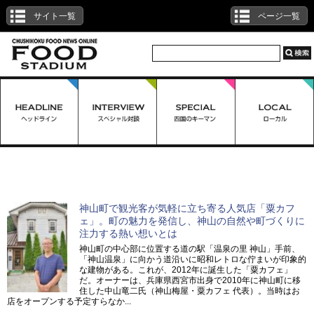
サイト一覧
ページ一覧
「神山」を含む一覧
神山町で観光客が気軽に立ち寄る人気店「粟カフ
ェ」。町の魅力を発信し、神山の自然や町づくりに
注力する熱い想いとは
神山町の中心部に位置する道の駅「温泉の里 神山」手前、
「神山温泉」に向かう道沿いに昭和レトロな佇まいが印象的
な建物がある。これが、2012年に誕生した「粟カフェ」
だ。オーナーは、兵庫県西宮市出身で2010年に神山町に移
住した中山竜二氏（神山梅屋・粟カフェ 代表）。当時はお
店をオープンする予定すらなか...