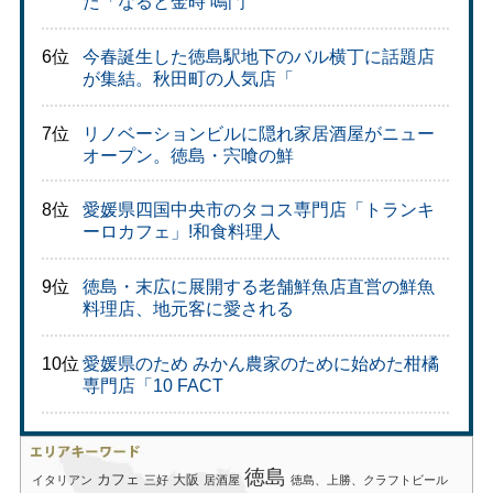
た「なると金時 鳴門
6位
今春誕生した徳島駅地下のバル横丁に話題店
が集結。秋田町の人気店「
7位
リノベーションビルに隠れ家居酒屋がニュー
オープン。徳島・宍喰の鮮
8位
愛媛県四国中央市のタコス専門店「トランキ
ーロカフェ」!和食料理人
9位
徳島・末広に展開する老舗鮮魚店直営の鮮魚
料理店、地元客に愛される
10位
愛媛県のため みかん農家のために始めた柑橘
専門店「10 FACT
徳島
カフェ
大阪
イタリアン
三好
居酒屋
徳島、上勝、クラフトビール