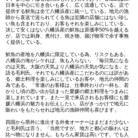
日本を中心に引き合いも多く、広く流通している。店で
提供する鮮魚は全て八幡浜産に統一している。地元の漁
師から直送で送られてくる魚は近隣の店舗にはない珍し
い魚も含まれており、お客もそれを楽しみにしている。
決して安くはない八幡浜産の鮮魚は原価率50%を越える
が、店では刺身、煮付け、焼き物、揚げ物等で余す事無
く提供している。
鮮魚の産地を八幡浜に限定している為、リスクもある。
八幡浜の海がシケれば、魚も入らない。「毎日気になる
のは天気。大阪の天気より八幡浜の天気が気になる」と
語る毛利氏。それでも八幡浜産にこだわるのには訳があ
る。郷土料理を楽しみにしているお客や、地元の仲間の
為である。「常連のお客様は、仕事終わりの一杯も、若
かりし頃の思い出が詰まった愛媛の郷土料理をつまみに
楽しまれています。また一見で来店されるお客様にも愛
媛八幡浜の魅力をお伝えしたい。店がきっかけで地元に
賑わいをもたらせれば地元の漁師仲間も喜びます」
四国から県外に進出する外食オーナーはまだまだ少ない
と毛利氏は言う。「当然ですが、地方と都心の賑わいは
比べ物になりません。もちろん家賃は高いです。でも人