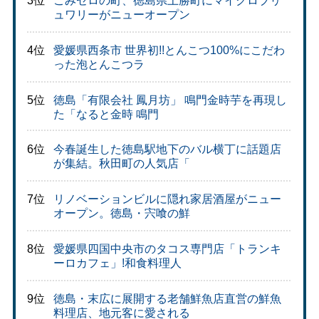
3位
ごみゼロの町、徳島県上勝町にマイクロブリ
ュワリーがニューオープン
4位
愛媛県西条市 世界初!!とんこつ100%にこだわ
った泡とんこつラ
5位
徳島「有限会社 鳳月坊」 鳴門金時芋を再現し
た「なると金時 鳴門
6位
今春誕生した徳島駅地下のバル横丁に話題店
が集結。秋田町の人気店「
7位
リノベーションビルに隠れ家居酒屋がニュー
オープン。徳島・宍喰の鮮
8位
愛媛県四国中央市のタコス専門店「トランキ
ーロカフェ」!和食料理人
9位
徳島・末広に展開する老舗鮮魚店直営の鮮魚
料理店、地元客に愛される