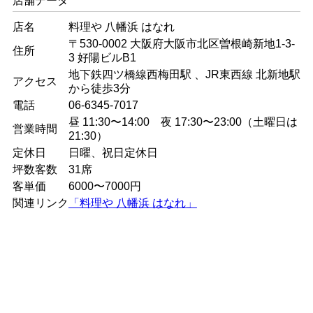
店舗データ
店名
料理や 八幡浜 はなれ
〒530-0002 大阪府大阪市北区曽根崎新地1-3-
住所
3 好陽ビルB1
地下鉄四ツ橋線西梅田駅 、JR東西線 北新地駅
アクセス
から徒歩3分
電話
06-6345-7017
昼 11:30〜14:00 夜 17:30〜23:00（土曜日は
営業時間
21:30）
定休日
日曜、祝日定休日
坪数客数
31席
客単価
6000〜7000円
関連リンク
「料理や 八幡浜 はなれ」