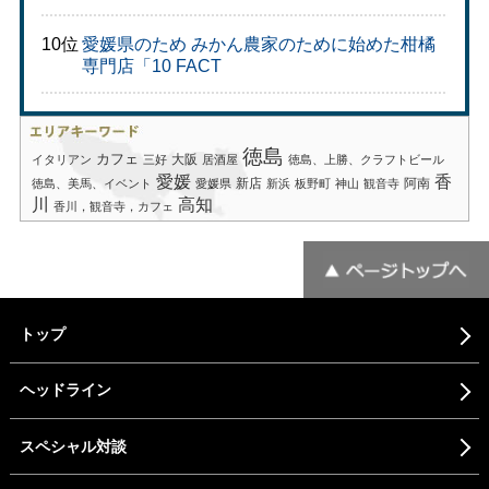
10位
愛媛県のため みかん農家のために始めた柑橘
専門店「10 FACT
徳島
カフェ
大阪
イタリアン
三好
居酒屋
徳島、上勝、クラフトビール
愛媛
香
新店
阿南
徳島、美馬、イベント
愛媛県
新浜
板野町
神山
観音寺
川
高知
香川，観音寺，カフェ
トップ
ヘッドライン
スペシャル対談