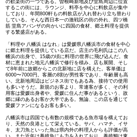
の歓楽街の一つである。曽根崎新地及び堂島周辺に位置
するこの街には、ラウンジ、料亭を中心に料飲店が集中
しており、年間800軒もの料飲店が入れ替わり立ち替わり
している。そんな西日本一の激戦区の街の外れ、四ツ橋
筋 堂島アバンザの向かいに四国の食材、郷土料理を提供
する繁盛店がある。
「料理や 八幡浜 はなれ」は愛媛県八幡浜市の食材を中心
に郷土料理を提供している店だ。店主の毛利氏はこの八
幡浜の出身で、15歳の頃に料理の世界に飛び込んだ。食
材に恵まれた地元八幡浜で修行を積み、店も展開、そし
て8年前に故郷からこの北新地に店を構えた。客単価は
6000〜7000円。客層の8割が男性客であり、年齢層も高
い。北新地周辺はビジネス街でもある為、接待での使用
も多いそうだ。新規のお客より、常連客が多く、その利
用客は愛媛出身者や、愛媛に住んだ事があるという、故
郷に縁のあるお客か大半である。無論、この店を通じて
愛媛ファンになるお客も多い。
八幡浜市は四国でも有数の規模である魚市場を構えてお
り、天然の良港として栄えている。サバ、ハマチ、イサ
キ、太刀魚といった魚は県内外の料理人からも評価が高
い。また近年は養殖魚にも力を入れており、養殖鯛は東