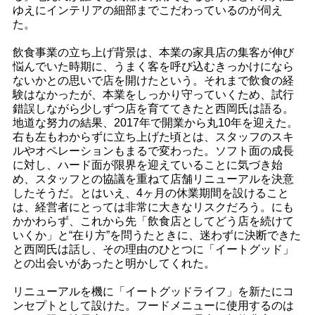
ゆえにインテリアの細部までこだわっているのが伺え
た。
飲食事業の立ち上げ背景は、本業の家具店の集客が伸び
悩んでいた時期に、うまく客を呼び込むきっかけになら
ないかとの思いで店を開けたという。それまで飲食の経
験はなかったが、本業をしっかり守っていくため、試行
錯誤しながら少しずつ店を育ててきたと西岡氏は語る。
地道な努力の結果、2017年で開業から丸10年を迎えた。
右も左もわからずに立ち上げた頃とは、スタッフのスキ
ルやオペレーションもまるで変わった。ソフト面の成長
に対し、ハード面が限界を迎えていることに気づき始
め、スタッフとの協議を重ねて店舗リニューアルを決意
したそうだ。とはいえ、4ヶ月の休業期間を設けること
は、経営者にとっては非常に大きなリスクだろう。にも
かかわらず、これから先「飲食店としてどう店を続けて
いくか」と“在り方”を問うたときに、迷わずに決断できた
と西岡氏は話し、その理由のひとつに「イートグッド」
との出会いがあったと明かしてくれた。
リニューアルを機に「イートグッドライフ」を新たにコ
ンセプトとして設けた。フードメニューに使用するのは