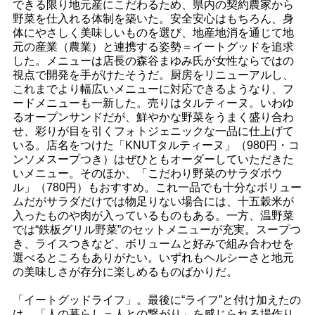
できる限り地元産にこだわるため、県内の契約農家から
野菜を仕入れる体制を築いた。安全安心はもちろん、身
体にやさしく美味しいものを選び、地産地消を通じて地
元の産業（農業）と連携する姿勢＝イートグッドを追求
した。メニューは店長の森谷まゆみ氏が女性ならではの
視点で開発を手がけたそうだ。厨房をリニューアルし、
これまでより幅広いメニューに対応できるようなり、フ
ードメニューも一新した。売りはタルティーヌ。いわゆ
るオープンサンドだが、鮮やかな野菜をうまく盛り合わ
せ、彩りが目を引くフォトジェニックな一品に仕上げて
いる。店名をつけた「KNUTタルティーヌ」（980円・コ
ンソメスープつき）はぜひともオーダーしていただきた
いメニュー。そのほか、「こだわり野菜のサラダボウ
ル」（780円）もおすすめ。これ一品でも十分なボリュー
ムだがサラダだけでは物足りない場合には、十五穀米が
入ったものや肉が入っているものもある。一方、温野菜
では“鉄板グリル野菜”のセットメニューが充実。スープつ
き、ライスつきなど、ボリュームと好みで組み合わせを
選べるところもありがたい。いずれもヘルシーさと地元
の美味しさが存分に楽しめるものばかりだ。
「イートグッドライフ」。最後に“ライフ”と付け加えたの
は、「人の暮らし＝人との繋がり」を感じられる場作り