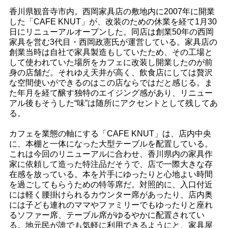
香川県観音寺市内。西岡家具店の敷地内に2007年に開業
した「CAFE KNUT」が、改装のための休業を経て1月30
日にリニューアルオープンした。同店は創業50年の西岡
家具を営む3代目・西岡政憲氏が運営している。家具店の
創業当時は自社で家具製造もしていたため、その工場と
して使われていた場所をカフェに改装し開業したのが前
身の店舗だ。それゆえ天井が高く、飲食店にしては贅沢
な空間使いができるのはこの店ならではだと感じる。ま
た年月を経て醸す独特のエイジング感があり、リニュー
アル後もそうした“味”は随所にアクセントとして残してあ
る。
カフェを業態の軸にする「CAFE KNUT」は、店内中央
に、本棚と一体になった大型テーブルを配置している。
これは今回のリニューアルに合わせ、香川県内の家具作
家に依頼して造った特注品だそうで、店で一際大きな存
在感を放っている。本を片手にゆったりと心地よい時間
を過ごしてもらうための特等席だ。対照的に、入口付近
には軽く腰掛けられるカウンター席があったり、店内奥
には子ども連れのママやファミリーでもゆったりと座れ
るソファー席、テーブル席がゆるやかに配置されてい
る。地元民が誰でも気軽に利用できるようにと、家具屋