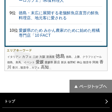
ーロカフェ」!和食料理人
9位
徳島・末広に展開する老舗鮮魚店直営の鮮魚
料理店、地元客に愛される
10位
愛媛県のため みかん農家のために始めた柑橘
専門店「10 FACT
徳島
カフェ
大阪
イタリアン
三好
居酒屋
徳島、上勝、クラフトビール
愛媛
香
新店
阿南
徳島、美馬、イベント
愛媛県
新浜
板野町
神山
観音寺
川
高知
香川，観音寺，カフェ
トップ