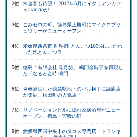
2位
常連客も待望！ 2017年6月にイタリアンカフ
ェaranciaが
3位
ごみゼロの町、徳島県上勝町にマイクロブリ
ュワリーがニューオープン
4位
愛媛県西条市 世界初!!とんこつ100%にこだわ
った泡とんこつラ
5位
徳島「有限会社 鳳月坊」 鳴門金時芋を再現し
た「なると金時 鳴門
6位
今春誕生した徳島駅地下のバル横丁に話題店
が集結。秋田町の人気店「
7位
リノベーションビルに隠れ家居酒屋がニュー
オープン。徳島・宍喰の鮮
8位
愛媛県四国中央市のタコス専門店「トランキ